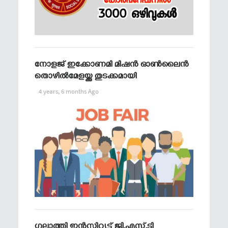
നോളജ് ഇക്കോണമി മിഷൻ ഓൺലൈൻ
തൊഴിൽമേളയ്ക്കു തുടക്കമായി
4 years, 6 months Ago
ഗുലാത്തി ഇൻസ്റ്റിറ്റ്യൂട്ട് ജി.എസ്.ടി