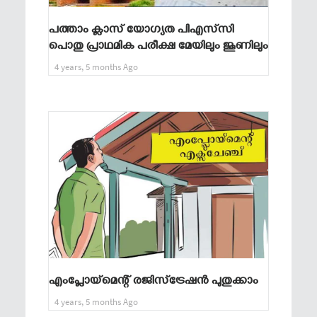
പത്താം ക്ലാസ് യോഗ്യത പിഎസ്‍സി
പൊതു പ്രാഥമിക പരീക്ഷ മേയിലും ജൂണിലും
4 years, 5 months Ago
എംപ്ലോയ്‌മെന്റ് രജിസ്‌ട്രേഷൻ പുതുക്കാം
4 years, 5 months Ago