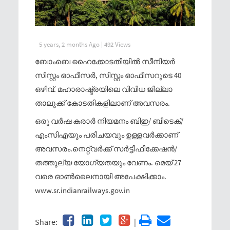
5 years, 2 months Ago | 492 Views
ബോംബെ ഹൈക്കോടതിയിൽ സീനിയർ
സിസ്റ്റം ഓഫീസർ, സിസ്റ്റം ഓഫീസറുടെ 40
ഒഴിവ്. മഹാരാഷ്ട്രയിലെ വിവിധ ജില്ലാ
താലൂക്ക് കോടതികളിലാണ് അവസരം.
ഒരു വർഷ കരാർ നിയമനം ബിഇ/ ബിടെക്/
എംസിഎയും പരിചയവും ഉള്ളവർക്കാണ്
അവസരം.നെറ്റ്‌വർക്ക് സർട്ടിഫിക്കേഷൻ/
തത്തുല്യ യോഗ്യതയും വേണം. മെയ് 27
വരെ ഓൺലൈനായി അപേക്ഷിക്കാം.
www.sr.indianrailways.gov.in
Share:
|