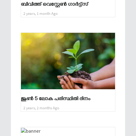
ബിവിത്ത് വെസ്റ്റേൺ ഗാർട്ട്സ്
2 years, 1 month Ago
ജൂൺ 5 ലോക പരിസ്ഥിതി ദിനം
2 years, 2 months Ago