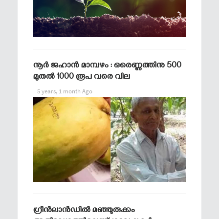
നൂർ ജഹാൻ മാമ്പഴം : ഒരെണ്ണത്തിനു 500
മുതൽ 1000 രൂപ വരെ വില
5 years, 1 month Ago
ഗ്രീന്‍ലാന്‍ഡില്‍ മഞ്ഞുരുക്കം