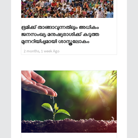
ഭൂമിക്ക് താങ്ങാവുന്നതിലും അധികം
ജനസംഖ്യ; മനുഷ്യരാശിക്ക് കടുത്ത
മുന്നറിയിപ്പുമായി ശാസ്ത്രലോകം
2 months, 1 week Ago