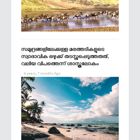
സമുദ്രങ്ങളിലേക്കുള്ള മരത്തടികളുടെ
സ്വാഭാവിക ഒഴുക്ക് തടസ്സപ്പെടുത്തരുത്,
വലിയ വിപത്തെന്ന് ശാസ്ത്രലോകം
4 years, 7 months Ago