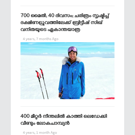
700 മൈല്‍, 40 ദിവസം; ചരിത്രം സൃഷ്ടിച്ച്
ദക്ഷിണധ്രുവത്തിലേക്ക് ബ്രിട്ടീഷ് സിഖ്
വനിതയുടെ ഏകാന്തയാത്ര
4 years, 7 months Ago
400 മീറ്റര്‍ നീന്തലില്‍ കാത്തി ലെഡേക്കി
വീണ്ടും ലോകചാമ്പ്യന്‍
4 years, 1 month Ago