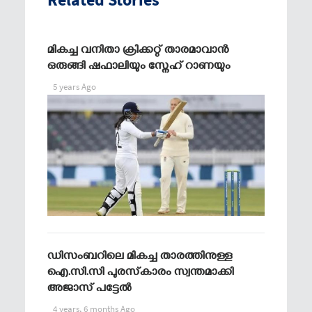
മികച്ച വനിതാ ക്രിക്കറ്റ് താരമാവാന്‍
ഒരുങ്ങി ഷഫാലിയും സ്നേഹ് റാണയും
5 years Ago
ഡിസംബറിലെ മികച്ച താരത്തിനുള്ള
ഐ.സി.സി പുരസ്‌കാരം സ്വന്തമാക്കി
അജാസ് പട്ടേല്‍
4 years, 6 months Ago