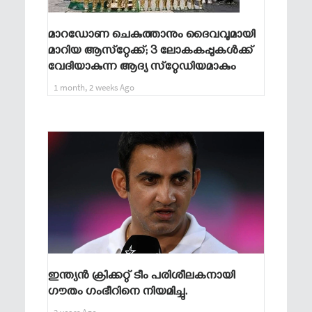
മാറഡോണ ചെകുത്താനും ദൈവവുമായി
മാറിയ ആസ്‌റ്റേക്ക്; 3 ലോകകപ്പുകൾക്ക്
വേദിയാകുന്ന ആദ്യ സ്‌റ്റേഡിയമാകും
1 month, 2 weeks Ago
ഇന്ത്യൻ ക്രിക്കറ്റ് ടീം പരിശീലകനായി
ഗൗതം ഗംഭീറിനെ നിയമിച്ചു.