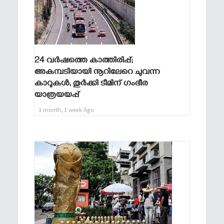
24 വർഷത്തെ കാത്തിരിപ്പ്;
അകമ്പടിയായി നൂറിലേറെ ചുവന്ന
കാറുകൾ, തുർക്കി ടീമിന് ഗംഭീര
യാത്രയയപ്പ്
1 month, 1 week Ago