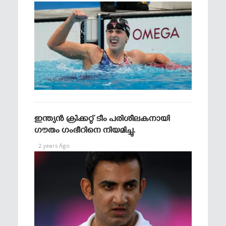
ഇന്ത്യൻ ക്രിക്കറ്റ് ടീം പരിശീലകനായി
ഗൗതം ഗംഭീറിനെ നിയമിച്ചു.
2 years Ago