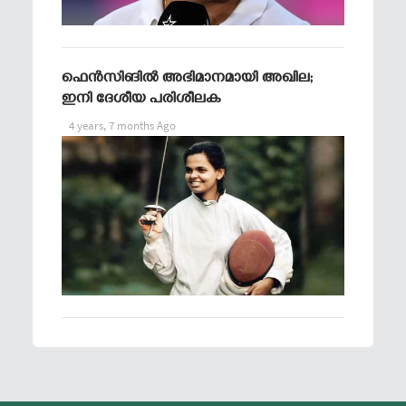
ഫെന്‍സിങില്‍ അഭിമാനമായി അഖില;
ഇനി ദേശീയ പരിശീലക
4 years, 7 months Ago