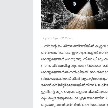
2 years Ago | 731 Views
ചന്ദ്രന്റെ ഉപരിതലത്തിനടിയിൽ കൂറ്റ
ഗവേഷക സംഘം. ഈ ഗുഹകളിൽ ഭാവിയി
ശാസ്ത്രജ്ഞർ പറയുന്നു. നിരവധി ഗുഹകള
നാസ വിക്ഷേപിച്ച ലൂണാർ റിക്കറൈസ
ശാസ്ത്രജ്ഞർക്ക് നൽകിയത്. ഇവ ട
വിധേയമാക്കിയത്. നീൽ ആംസ്ട്രോങ്ങു
ട്രാൻക്വിലിറ്റി മേഖലയിൽനിന്ന് 400
ഇതിന്റെ ഗുഹാമുഖം വളരെ വ്യക്തമാണ്.
രൂപപ്പെട്ട ട്യൂബ് പോലുള്ള ഭാഗത്തിന് 30
ഗുഹാമുഖത്തിന്റെ വീതി. ബഹിരാകാശ ദൗ