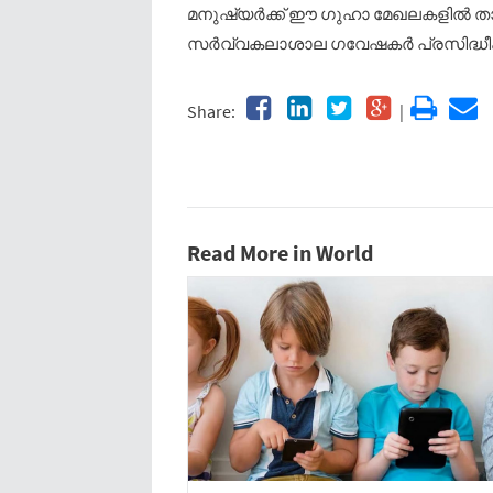
മനുഷ്യർക്ക് ഈ ഗുഹാ മേഖലകളിൽ താമസ
സർവ്വകലാശാല ഗവേഷകർ പ്രസിദ്ധീകര
Share:
|
Read More in World