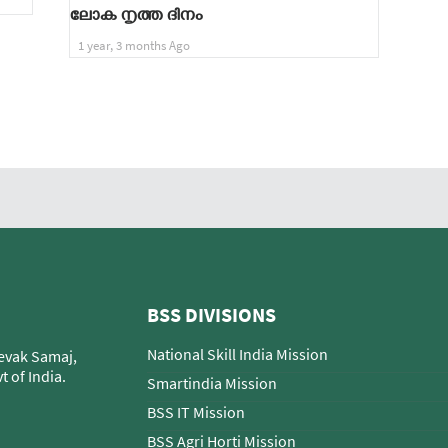
ലോക നൃത്ത ദിനം
1 year, 3 months Ago
BSS DIVISIONS
National Skill India Mission
Sevak Samaj,
 of India.
Smartindia Mission
BSS IT Mission
BSS Agri Horti Mission