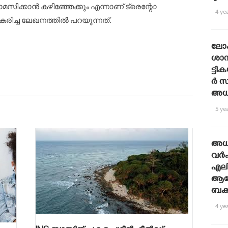
ിക്കാൻ കഴിഞ്ഞേക്കും എന്നാണ് ട്രെന്റോ
4 ye
ിച്ച ലേഖനത്തിൽ പറയുന്നത്.
ലോക
ശാസ്
ട്ടി​ക
ര്‍ 
അ​ധ്
5 ye
അധി
വർഷ
എലി
ആഘ
ബക്
4 ye