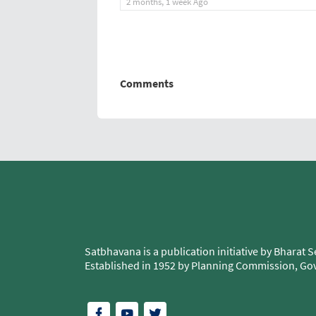
2 months, 1 week Ago
Comments
Satbhavana is a publication initiative by Bharat 
Established in 1952 by Planning Commission, Govt