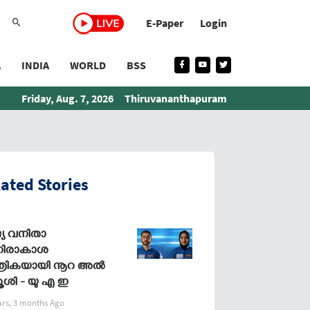
E-Paper
Login
A
INDIA
WORLD
BSS
Friday, Aug. 7, 2026
Thiruvananthapuram
ated Stories
യ വനിതാ
ിരാകാശ
്രികയായി നൂറ അല്‍
റൂശി - യു എ ഇ
ars, 3 months Ago