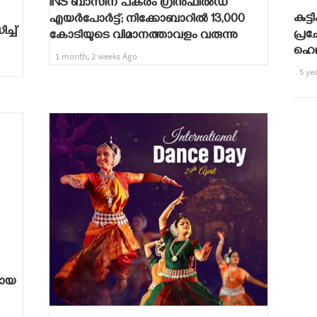
INS ബാസിന് പകരം ഗ്രീൻഫീൽഡ്
കുട്ട
എയർപോർട്ട്; നിക്കോബാറിൽ 13,000
്ച്
പ്ര
കോടിയുടെ വിമാനത്താവളം വരുന്നു‌
ഹെലന
1 month, 2 weeks Ago
5 ye
രായ