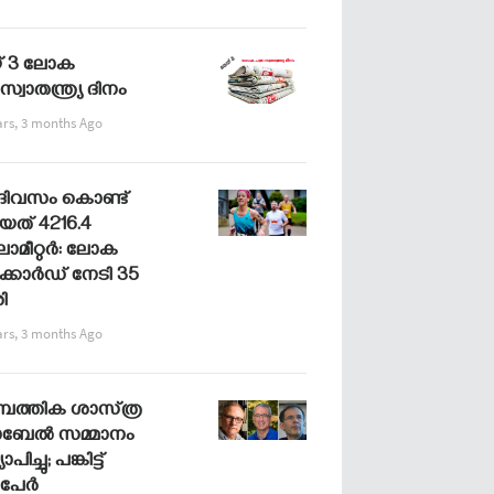
് 3 ലോക
സ്വാതന്ത്ര്യ ദിനം
ars, 3 months Ago
 ദിവസം കൊണ്ട്
യത് 4216.4
ോമീറ്റർ: ലോക
്കോർഡ് നേടി 35
ി
ars, 3 months Ago
പത്തിക ശാസ്​ത്ര ​
േല്‍ സമ്മാനം
ാപിച്ചു; പങ്കിട്ട്​
ുപേര്‍