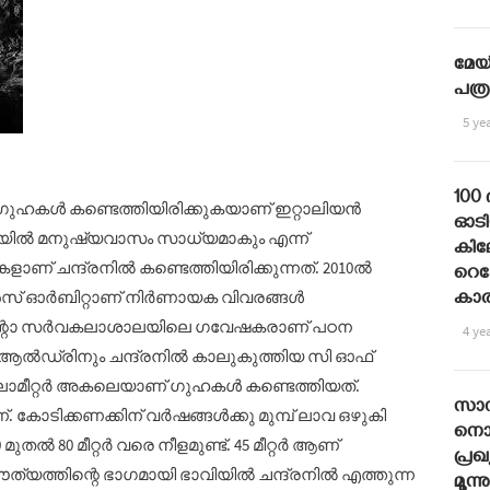
മേയ
പത്ര
5 ye
100
ൻ ഗുഹകൾ കണ്ടെത്തിയിരിക്കുകയാണ് ഇറ്റാലിയൻ
ഓടി
ൽ മനുഷ്യവാസം സാധ്യമാകും എന്ന്
കില
ാണ് ചന്ദ്രനിൽ കണ്ടെത്തിയിരിക്കുന്നത്. 2010ൽ
റെക
ൻസ് ഓർബിറ്റാണ് നിർണായക വിവരങ്ങൾ
കാര
്രെന്റോ സർവകലാശാലയിലെ ഗവേഷകരാണ് പഠന
4 ye
ം ആൽഡ്രിനും ചന്ദ്രനിൽ കാലുകുത്തിയ സി ഓഫ്
 കിലോമീറ്റർ അകലെയാണ് ഗുഹകൾ കണ്ടെത്തിയത്.
സാമ്
 കോടിക്കണക്കിന് വർഷങ്ങൾക്കു മുമ്പ് ലാവ ഒഴുകി
നൊബ
 മുതൽ 80 മീറ്റർ വരെ നീളമുണ്ട്. 45 മീറ്റർ ആണ്
പ്രഖ്യ
ത്യത്തിന്റെ ഭാഗമായി ഭാവിയിൽ ചന്ദ്രനിൽ എത്തുന്ന
മൂന്ന