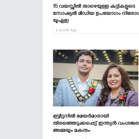
15 വയസ്സിൽ താഴെയുള്ള കുട്ടികളുടെ
സോഷ്യൽ മീഡിയ ഉപയോഗം നിരോധിച
യുഎഇ
1 month Ago
ബ്രിട്ടനിൽ മേയർമാരായി
തിരഞ്ഞെടുക്കപ്പെട്ട് ഇന്ത്യൻ വംശജ
അമ്മയും മകനും