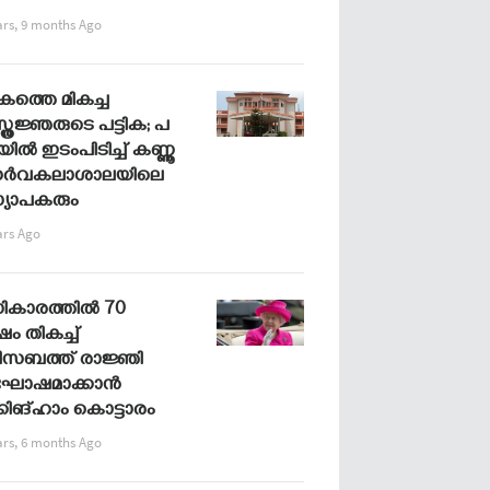
ars, 9 months Ago
ത്തെ മികച്ച
ത്രജ്ഞരുടെ പട്ടിക; പ​
​യി​ല്‍ ഇ​ടം​പി​ടി​ച്ച്‌​ ക​ണ്ണൂ​
സ​ര്‍​വ​ക​ലാ​ശാ​ല​യി​ലെ
യാ​പ​ക​രും
ars Ago
കാരത്തിൽ 70
ം തികച്ച്
സബത്ത് രാജ്ഞി
ോഷമാക്കാൻ
കിങ്ഹാം കൊട്ടാരം
ars, 6 months Ago