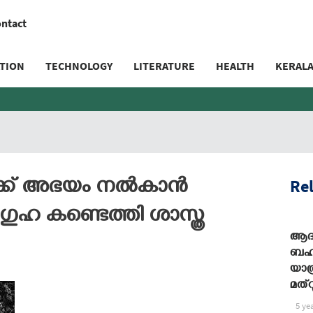
ntact
TION
TECHNOLOGY
LITERATURE
HEALTH
KERAL
Rel
ർക്ക് അഭയം നൽകാൻ
ഗുഹ കണ്ടെത്തി ശാസ്ത്ര
ആദ്
ബഹ
യാത
മത്
5 ye